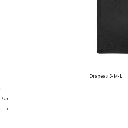
Drapeau S-M-L
45cm
60 cm
90 cm