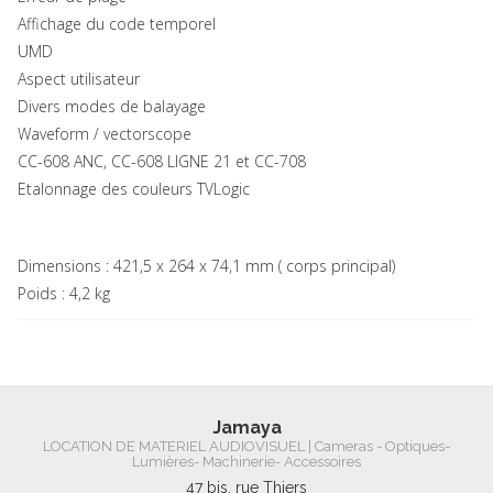
Affichage du code temporel
UMD
Aspect utilisateur
Divers modes de balayage
Waveform / vectorscope
CC-608 ANC, CC-608 LIGNE 21 et CC-708
Etalonnage des couleurs TVLogic
Dimensions : 421,5 x 264 x 74,1 mm ( corps principal)
Poids : 4,2 kg
Jamaya
LOCATION DE MATERIEL AUDIOVISUEL | Cameras - Optiques-
Lumières- Machinerie- Accessoires
47 bis, rue Thiers