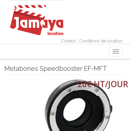
|
Contact
Conditions de location
Toggle
navigati
Metabones Speedbooster EF-MFT
20€ HT/JOUR