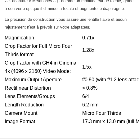
Cet adaptateur Metabones agit comme un modificateur de focale, grâce
à son verre optique il diminue la focale et augmente le diaphragme.
La précision de construction vous assure une lentille fiable et aucun
rajustement n'est à prévoir sur votre adaptateur.
Magnification
0.71x
Crop Factor for Full Micro Four
1.28x
Thirds format
Crop Factor with GH4 in Cinema
1.5x
4k (4096 x 2160) Video Mode:
Maximum Output Aperture
f/0.80 (with f/1.2 lens atta
Rectilinear Distortion
< 0.8%
Lens Elements/Groups
6/4
Length Reduction
6.2 mm
Camera Mount
Micro Four Thirds
Image Format
17.3 mm x 13.0 mm (full M