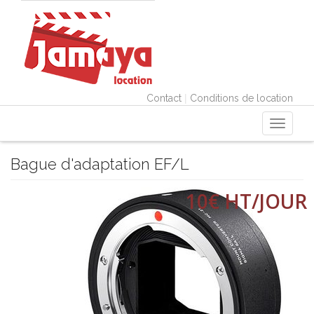
|
Contact
Conditions de location
Toggle
navigati
Bague d'adaptation EF/L
10€ HT/JOUR