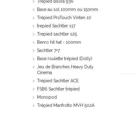
Trépied Bilora 936
Base au sol 100mm ou 150mm
Trépied ProTouch Vinten 10
trepied Sachtler s17
Trepied sachtler s25
Benro hit hat - 100mm
Sachtler 7+7
Base roulette trépied (Dolly)
Jeu de Branches Heavy Duty
Cinema
Trépied Sachtler ACE
FSB6 Sachtler trépied
Monopod
Trépied Manfrotto MVH 502A