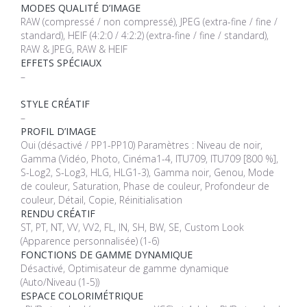
MODES QUALITÉ D’IMAGE
RAW (compressé / non compressé), JPEG (extra-fine / fine /
standard), HEIF (4:2:0 / 4:2:2) (extra-fine / fine / standard),
RAW & JPEG, RAW & HEIF
EFFETS SPÉCIAUX
–
STYLE CRÉATIF
–
PROFIL D’IMAGE
Oui (désactivé / PP1-PP10) Paramètres : Niveau de noir,
Gamma (Vidéo, Photo, Cinéma1-4, ITU709, ITU709 [800 %],
S-Log2, S-Log3, HLG, HLG1-3), Gamma noir, Genou, Mode
de couleur, Saturation, Phase de couleur, Profondeur de
couleur, Détail, Copie, Réinitialisation
RENDU CRÉATIF
ST, PT, NT, VV, VV2, FL, IN, SH, BW, SE, Custom Look
(Apparence personnalisée) (1-6)
FONCTIONS DE GAMME DYNAMIQUE
Désactivé, Optimisateur de gamme dynamique
(Auto/Niveau (1-5))
ESPACE COLORIMÉTRIQUE