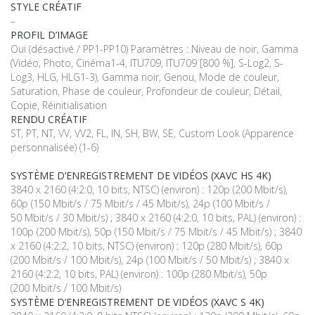
STYLE CRÉATIF
–
PROFIL D’IMAGE
Oui (désactivé / PP1-PP10) Paramètres : Niveau de noir, Gamma
(Vidéo, Photo, Cinéma1-4, ITU709, ITU709 [800 %], S-Log2, S-
Log3, HLG, HLG1-3), Gamma noir, Genou, Mode de couleur,
Saturation, Phase de couleur, Profondeur de couleur, Détail,
Copie, Réinitialisation
RENDU CRÉATIF
ST, PT, NT, VV, VV2, FL, IN, SH, BW, SE, Custom Look (Apparence
personnalisée) (1-6)
SYSTÈME D’ENREGISTREMENT DE VIDÉOS (XAVC HS 4K)
3840 x 2160 (4:2:0, 10 bits, NTSC) (environ) : 120p (200 Mbit/s),
60p (150 Mbit/s / 75 Mbit/s / 45 Mbit/s), 24p (100 Mbit/s /
50 Mbit/s / 30 Mbit/s) ; 3840 x 2160 (4:2:0, 10 bits, PAL) (environ) :
100p (200 Mbit/s), 50p (150 Mbit/s / 75 Mbit/s / 45 Mbit/s) ; 3840
x 2160 (4:2:2, 10 bits, NTSC) (environ) : 120p (280 Mbit/s), 60p
(200 Mbit/s / 100 Mbit/s), 24p (100 Mbit/s / 50 Mbit/s) ; 3840 x
2160 (4:2:2, 10 bits, PAL) (environ) : 100p (280 Mbit/s), 50p
(200 Mbit/s / 100 Mbit/s)
SYSTÈME D’ENREGISTREMENT DE VIDÉOS (XAVC S 4K)