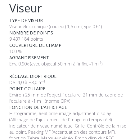
Viseur
TYPE DE VISEUR
Viseur électronique (couleur) 1,6 cm (type 0.64)
NOMBRE DE POINTS
9 437 184 points
COUVERTURE DE CHAMP
100 %
AGRANDISSEMENT
-1
Env. 0,90x (avec objectif 50 mm à l’infini, -1 m
)
RÉGLAGE DIOPTRIQUE
-1
De -4,0 à +3,0 m
POINT OCULAIRE
Environ 25 mm de l’objectif oculaire, 21 mm du cadre de
-1
l’oculaire à -1 m
(norme CIPA)
FONCTION DE L’AFFICHAGE
Histogramme, Real-time image-adjustment display
(Affichage de l’ajustement de l’image en temps réel),
Indicateur de niveau numérique, Grille, Contrôle de la mise
au point, Peaking MF (Accentuation des contours MF),
fonction Zebra, Marqueur vidéo, Emph disp dur REC