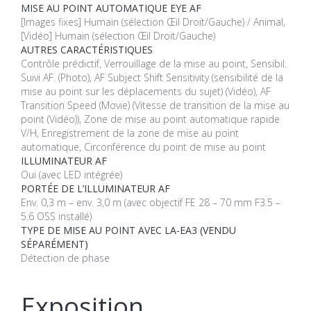
MISE AU POINT AUTOMATIQUE EYE AF
[Images fixes] Humain (sélection Œil Droit/Gauche) / Animal,
[Vidéo] Humain (sélection Œil Droit/Gauche)
AUTRES CARACTÉRISTIQUES
Contrôle prédictif, Verrouillage de la mise au point, Sensibil.
Suivi AF. (Photo), AF Subject Shift Sensitivity (sensibilité de la
mise au point sur les déplacements du sujet) (Vidéo), AF
Transition Speed (Movie) (Vitesse de transition de la mise au
point (Vidéo)), Zone de mise au point automatique rapide
V/H, Enregistrement de la zone de mise au point
automatique, Circonférence du point de mise au point
ILLUMINATEUR AF
Oui (avec LED intégrée)
PORTÉE DE L’ILLUMINATEUR AF
Env. 0,3 m – env. 3,0 m (avec objectif FE 28 – 70 mm F3.5 –
5.6 OSS installé)
TYPE DE MISE AU POINT AVEC LA-EA3 (VENDU
SÉPARÉMENT)
Détection de phase
Exposition