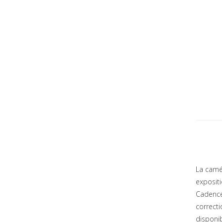
La camé
exposit
Cadences
correcti
disponi